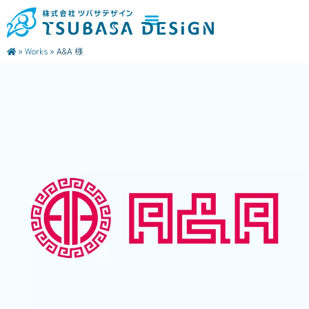
»
Works
»
A&A 様