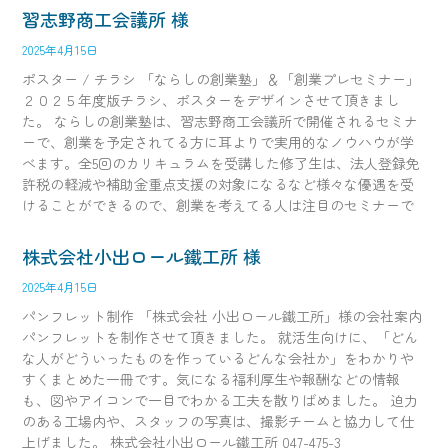
習志野商工会議所 様
2025年4月15日
ポスター / チラシ 「ならしの創業塾」＆「創業プレセミナー」
２０２５年度版チラシ、ポスターをデザインさせて頂きまし
た。 ならしの創業塾は、習志野商工会議所で開催されるセミナ
ーで、創業を予定されてる方に耳よりで実用的なノウハウが学
べます。全5回のカリキュラムを受講した修了生は、法人登録免
許税の軽減や補助金重点支援の対象になるなど様々な優遇を受
けることができるので、創業を考えてる人は注目のセミナーで
株式会社小出ロール鐵工所 様
2025年4月15日
パンフレット制作 「株式会社 小出ロール鐵工所」様の会社案内
パンフレットを制作させて頂きました。 就活生向けに、「どん
な人がどういったものを作っているどんな会社か」をわかりや
すくまとめた一冊です。気になる福利厚生や報酬などの情報
も、図やアイコンで一目でわかる工夫を散りばめました。 迫力
のある工場内や、スタッフの写真は、撮影チームと協力して仕
上げました。 株式会社小出ロール鐵工所 047-475-3