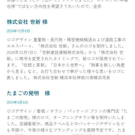
台湾”ではない方向性を希望さてれいたので、金赤
株式会社 世新 様
2024年10月8日
ロゴデザイン 重量物・長尺物・精密機械輸送および道路工事の
エキスパート、「株式会社 世新」さんのロゴを制作しました。
2024年10月1日に「世新建設運輸株式会社」から「株式会社 世
新」に商号を変更されたタイミングで、新ロゴが採用されてい
ます。「伝統と革新」「日本から世界へ」「物事を新しい角度
から見る」など、お打ち合わせで挙がった様々な思いをロゴに
表しました。 株式会社世新 横浜本社神奈川県横浜市泉
たまごの発明 様
2024年6月6日
ロゴデザイン / 看板 / チラシ / パッケージ プリンの専門店「た
まごの発明」様のロゴ、オープニングチラシ等を制作いたしま
した。店舗看板や、商品ラベルなどのパッケージデザインなど
も手掛け、今後の様々なブランディングを展開予定です。 たま