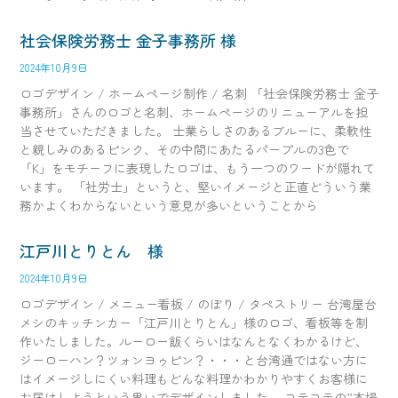
社会保険労務士 金子事務所 様
2024年10月9日
ロゴデザイン / ホームページ制作 / 名刺 「社会保険労務士 金子
事務所」さんのロゴと名刺、ホームページのリニューアルを担
当させていただきました。 士業らしさのあるブルーに、柔軟性
と親しみのあるピンク、その中間にあたるパープルの3色で
「K」をモチーフに表現したロゴは、もう一つのワードが隠れて
います。 「社労士」というと、堅いイメージと正直どういう業
務かよくわからないという意見が多いということから
江戸川とりとん 様
2024年10月9日
ロゴデザイン / メニュー看板 / のぼり / タペストリー 台湾屋台
メシのキッチンカー「江戸川とりとん」様のロゴ、看板等を制
作いたしました。ルーロー飯くらいはなんとなくわかるけど、
ジーローハン？ツォンヨゥピン？・・・と台湾通ではない方に
はイメージしにくい料理もどんな料理かわかりやすくお客様に
お届けしようという思いでデザインしました。 コテコテの”本場