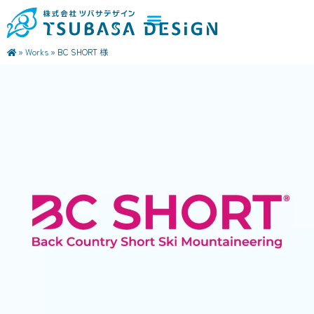
»
Works
»
BC SHORT 様