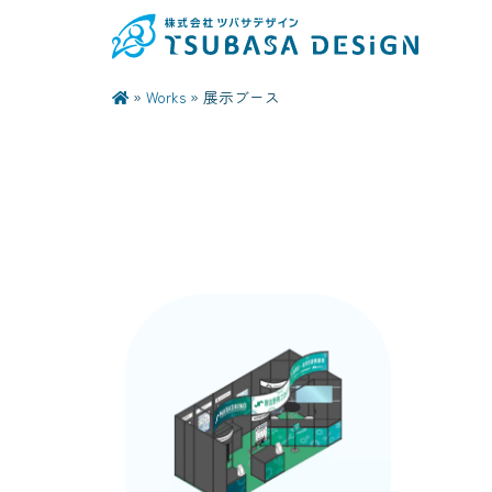
»
Works
»
展示ブース